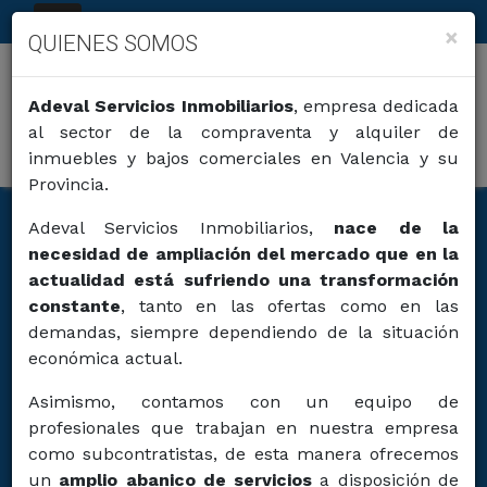
×
QUIENES SOMOS
Adeval Servicios Inmobiliarios
, empresa dedicada
POLÍTICA DE COOKIES
al sector de la compraventa y alquiler de
inmuebles y bajos comerciales en Valencia y su
En cumplimiento del artículo 22 de la Ley de
Provincia.
Servicios de la Sociedad de la Información y
Adeval Servicios Inmobiliarios,
nace de la
Comercio electrónico, le informamos que este portal
necesidad de ampliación del mercado que en la
web utiliza cookies.
actualidad está sufriendo una transformación
Una cookie es un fichero que se descarga y almacena
constante
, tanto en las ofertas como en las
en su ordenador desde nuestro portal, correos
demandas, siempre dependiendo de la situación
electrónicos u otros medios para permitirnos, entre
económica actual.
otras cosas, almacenar y recuperar información
Asimismo, contamos con un equipo de
sobre los hábitos de navegación de usuario o de
profesionales que trabajan en nuestra empresa
equipo y, dependiendo de la información que
como subcontratistas, de esta manera ofrecemos
contengan y de la forma en que utilice su equipo,
un
amplio abanico de servicios
a disposición de