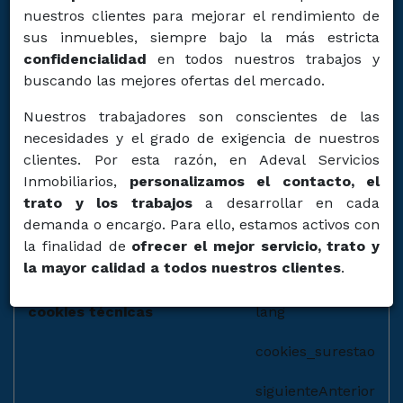
pueden utilizarse para reconocer al usuario.
nuestros clientes para mejorar el rendimiento de
Nuestros servicios sólo pueden establecer una cookie
sus inmuebles, siempre bajo la más estricta
en su navegador si sus preferencias de navegador lo
confidencialidad
en todos nuestros trabajos y
permiten.
buscando las mejores ofertas del mercado.
Cookies que se utilizan en
Nuestros trabajadores son conscientes de las
necesidades y el grado de exigencia de nuestros
este sitio web:
Rechazar
clientes. Por esta razón, en Adeval Servicios
nuestra página web hace uso de los
Inmobiliarios,
personalizamos el contacto, el
siguientes tipos de cookies:
trato y los trabajos
a desarrollar en cada
demanda o encargo. Para ello, estamos activos con
la finalidad de
ofrecer el mejor servicio, trato y
Tipo de cookies
Nombre de cookie
la mayor calidad a todos nuestros clientes
.
cookies técnicas
lang
cookies_surestao
siguienteAnterior